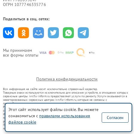
ОГРН 1077746335776
Поделиться в соц. сетях:
Мы принимаем
все формы оплаты
Политика конфиденциальности
Вся информация на сайте носит исключительно справочный характер.
Товарные знаки используются исключительно для описания устройств, в отношении которых
сервисные центры ivn.fix-inform.ru предоставляют услуги по ремонту. Услуги оказываются в
неавторизованных сервисных центрах ivn.fix-inform.ru, которые не связаны с
правообладателями товарных знаков или их официальными представителями.
Ремонт осуществляется для устройств, уже введенных в гражданский оборот в соответствии
Этот сайт использует файлы cookie. Вы можете
со статьей 1487 ГК РФ.
Использование товарных знаков не преследует цели индивидуализации услуг или введения
ознакомиться с
правилами использования
Согласен
потребителей в заблуждение, а служит для информирования о предоставляемых услугах по
файлов cookie
ремонту техники указанных брендов.
Представленная на сайте информация не является публичной офертой, определяемой
положениями Статьи 437(2) Гражданского кодекса РФ