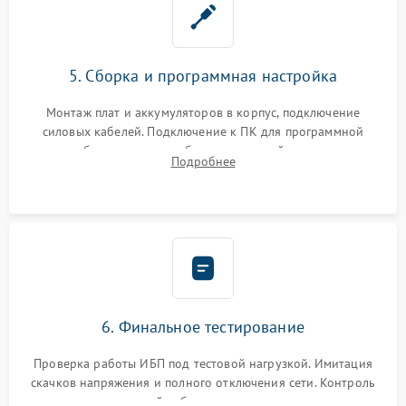
5. Сборка и программная настройка
Монтаж плат и аккумуляторов в корпус, подключение
силовых кабелей. Подключение к ПК для программной
калибровки констант батареи, настройки порогов
Подробнее
срабатывания AVR и сброса счетчиков старения АКБ.
6. Финальное тестирование
Проверка работы ИБП под тестовой нагрузкой. Имитация
скачков напряжения и полного отключения сети. Контроль
времени автономной работы, температурного режима и