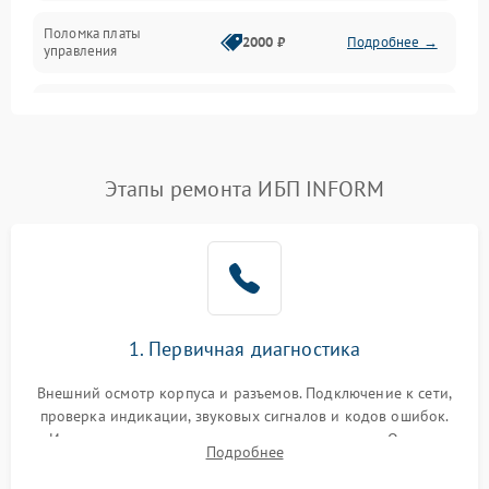
Поломка платы
Механика
2000 ₽
Подробнее →
управления
Неисправность
3000 ₽
Подробнее →
трансформатора
Повреждение
Этапы ремонта ИБП INFORM
500 ₽
Подробнее →
конденсаторов
Поломка предохранителя
100 ₽
Подробнее →
Неисправность системы
1000 ₽
Подробнее →
охлаждения
1. Первичная диагностика
Неисправность
500 ₽
Подробнее →
Внешний осмотр корпуса и разъемов. Подключение к сети,
индикаторов
проверка индикации, звуковых сигналов и кодов ошибок.
Измерение входного и выходного напряжения. Оценка
Поломка фильтров
Подробнее
1000 ₽
Подробнее →
реакции ИБП на отключение основного питания без
(EMI/EMC)
нагрузки.