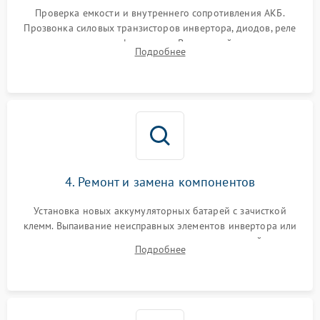
1000 ₽
Подробнее →
от перегрузок
Проверка емкости и внутреннего сопротивления АКБ.
Прозвонка силовых транзисторов инвертора, диодов, реле
Неисправность системы
переключения и трансформатора. Визуальный поиск вздутых
Подробнее
защиты от короткого
1500 ₽
Подробнее →
конденсаторов и прогаров на печатной плате.
замыкания
Повреждение системы
1000 ₽
Подробнее →
защиты от перегрева
Неисправность системы
защиты от
1500 ₽
Подробнее →
перенапряжения
4. Ремонт и замена компонентов
Установка новых аккумуляторных батарей с зачисткой
клемм. Выпаивание неисправных элементов инвертора или
цепи зарядки и монтаж новых радиодеталей.
Подробнее
Восстановление поврежденных токоведущих дорожек и
замена реле.