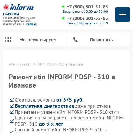
+7 (800) 301-55-83
Ежедневно, с 10:00 до 20:00
FIX-INFORM
+7 (800) 301-55-83
Ремонт устройств INFORM
Специализированный
Звонок бесплатный по РФ
cервисный центр г.
Иваново
Мы ремонтируем
Позвонить
анове
Ремонт ибп INFORM PDSP - 310 в Иванове
Ремонт ибп INFORM PDSP - 310 в
Иванове
от 375 руб.
Стоимость ремонта
Бесплатная диагностика
даже при отказе
Привезем и увезем ибп INFORM PDSP - 310 сами
Гарантия на наши работы по ремонту ибп INFORM
до 3-х лет
PDSP - 310
Срочный ремонт ибп INFORM PDSP - 310 в