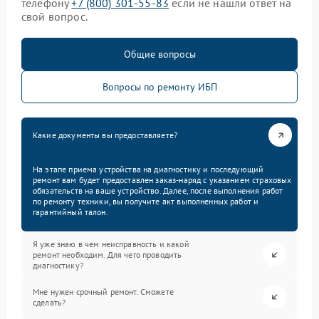
телефону
+7 (800) 301-55-83
если не нашли ответ на
свой вопрос.
Общие вопросы
Вопросы по ремонту ИБП
Какие документы вы предоставляете?
На этапе приема устройства на диагностику и последующий
ремонт вам будет предоставлен заказ-наряд с указанием страховых
обязательств на ваше устройство. Далее, после выполнения работ
по ремонту техники, вы получите акт выполненных работ и
гарантийный талон.
Я уже знаю в чем неисправность и какой
ремонт необходим. Для чего проводить
диагностику?
Мне нужен срочный ремонт. Сможете
сделать?