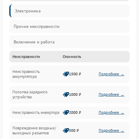
Электроника
Прочие неисправности
Включение и работа
Неисправности
Стоимость
Работа с нагрузкой
Неисправность
Звук и индикация
1500 ₽
Подробнее →
аккумулятора
Питание и режимы
Поломка зарядного
1000 ₽
Подробнее →
устройства
Интерфейсы и связь
Неисправность инвертора
2000 ₽
Подробнее →
Температура и эксплуатация
Повреждение входных/
500 ₽
Подробнее →
выходных разъемов
Механические повреждения